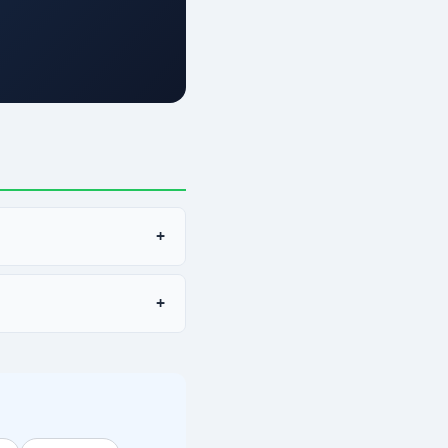
+
o. Golpes não
+
ra na verificação,