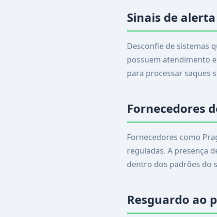
Sinais de alert
Desconfie de sistemas q
possuem atendimento em
para processar saques se
Fornecedores d
Fornecedores como Pragm
reguladas. A presença 
dentro dos padrões do 
Resguardo ao p