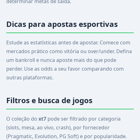
determinar metas de saída.
Dicas para apostas esportivas
Estude as estatísticas antes de apostar. Comece com
mercados prático como vitória ou over/under. Defina
um bankroll e nunca aposte mais do que pode
perder. Use as odds a seu favor comparando com
outras plataformas.
Filtros e busca de jogos
O coleção do
xt7
pode ser filtrado por categoria
(slots, mesa, ao vivo, crash), por fornecedor
(Pragmatic, Evolution, PG Soft) e por popularidade.