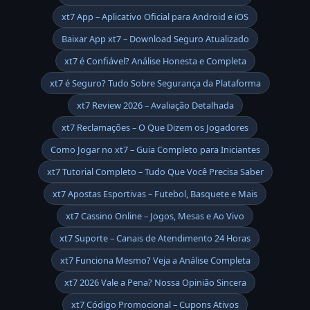
xt7 App – Aplicativo Oficial para Android e iOS
Baixar App xt7 – Download Seguro Atualizado
xt7 é Confiável? Análise Honesta e Completa
xt7 é Seguro? Tudo Sobre Segurança da Plataforma
xt7 Review 2026 – Avaliação Detalhada
xt7 Reclamações – O Que Dizem os Jogadores
Como Jogar no xt7 – Guia Completo para Iniciantes
xt7 Tutorial Completo – Tudo Que Você Precisa Saber
xt7 Apostas Esportivas – Futebol, Basquete e Mais
xt7 Cassino Online – Jogos, Mesas e Ao Vivo
xt7 Suporte – Canais de Atendimento 24 Horas
xt7 Funciona Mesmo? Veja a Análise Completa
xt7 2026 Vale a Pena? Nossa Opinião Sincera
xt7 Código Promocional – Cupons Ativos