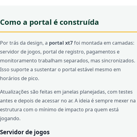
Como a portal é construída
Por trás da design, a
portal xt7
foi montada em camadas:
servidor de jogos, portal de registro, pagamentos e
monitoramento trabalham separados, mas sincronizados.
Isso suporte a sustentar o portal estável mesmo em
horários de pico.
Atualizações são feitas em janelas planejadas, com testes
antes e depois de acessar no ar. A ideia é sempre mexer na
estrutura com o mínimo de impacto pra quem está
jogando.
Servidor de jogos