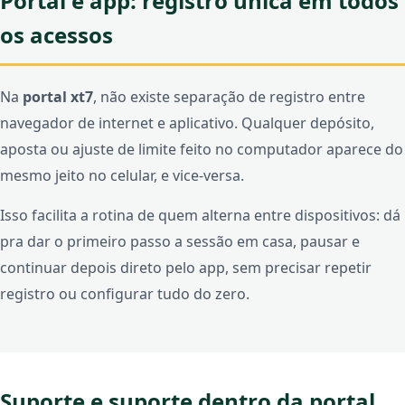
Portal e app: registro única em todos
os acessos
Na
portal xt7
, não existe separação de registro entre
navegador de internet e aplicativo. Qualquer depósito,
aposta ou ajuste de limite feito no computador aparece do
mesmo jeito no celular, e vice‑versa.
Isso facilita a rotina de quem alterna entre dispositivos: dá
pra dar o primeiro passo a sessão em casa, pausar e
continuar depois direto pelo app, sem precisar repetir
registro ou configurar tudo do zero.
Suporte e suporte dentro da portal