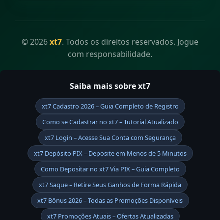
© 2026
xt7
. Todos os direitos reservados. Jogue
com responsabilidade.
Saiba mais sobre xt7
xt7 Cadastro 2026 – Guia Completo de Registro
Como se Cadastrar no xt7 – Tutorial Atualizado
xt7 Login – Acesse Sua Conta com Segurança
xt7 Depósito PIX – Deposite em Menos de 5 Minutos
Como Depositar no xt7 Via PIX – Guia Completo
xt7 Saque – Retire Seus Ganhos de Forma Rápida
xt7 Bônus 2026 – Todas as Promoções Disponíveis
xt7 Promoções Atuais – Ofertas Atualizadas