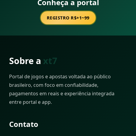
Conheça a portal
REGISTRO R$+1~99
Sobre a
xt7
Portal de jogos e apostas voltada ao público
brasileiro, com foco em confiabilidade,
pagamentos em reais e experiência integrada
entre portal e app.
Contato