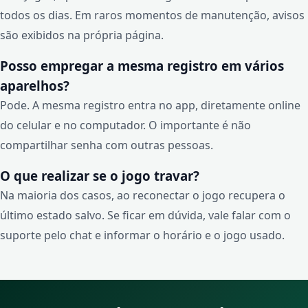
todos os dias. Em raros momentos de manutenção, avisos
são exibidos na própria página.
Posso empregar a mesma registro em vários
aparelhos?
Pode. A mesma registro entra no app, diretamente online
do celular e no computador. O importante é não
compartilhar senha com outras pessoas.
O que realizar se o jogo travar?
Na maioria dos casos, ao reconectar o jogo recupera o
último estado salvo. Se ficar em dúvida, vale falar com o
suporte pelo chat e informar o horário e o jogo usado.