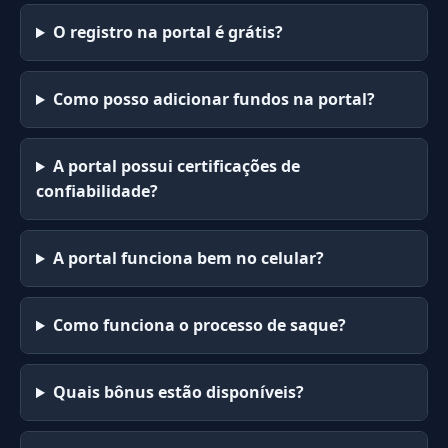
O registro na portal é grátis?
Como posso adicionar fundos na portal?
A portal possui certificações de
confiabilidade?
A portal funciona bem no celular?
Como funciona o processo de saque?
Quais bônus estão disponíveis?