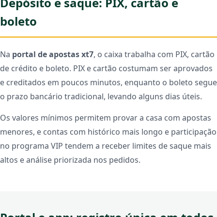
Depósito e saque: PIX, cartão e
boleto
Na
portal de apostas xt7
, o caixa trabalha com PIX, cartão
de crédito e boleto. PIX e cartão costumam ser aprovados
e creditados em poucos minutos, enquanto o boleto segue
o prazo bancário tradicional, levando alguns dias úteis.
Os valores mínimos permitem provar a casa com apostas
menores, e contas com histórico mais longo e participação
no programa VIP tendem a receber limites de saque mais
altos e análise priorizada nos pedidos.