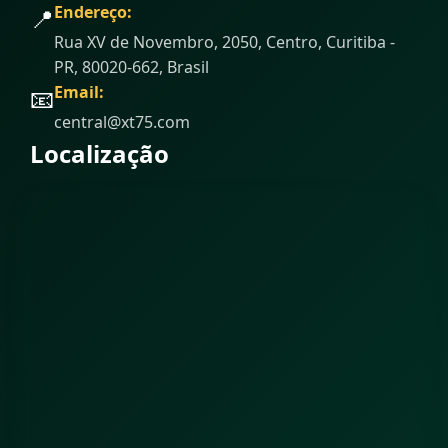
Endereço:
📍
Rua XV de Novembro, 2050, Centro, Curitiba -
PR, 80020-662, Brasil
Email:
📧
central@xt75.com
Localização