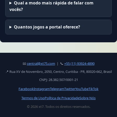
Qual a modo mais rápida de falar com
vocês?
Quantos jogos a portal oferece?
📧
central@xt75.com
| 📞
+55 (11) 93924-4890
📍 Rua XV de Novembro, 2050, Centro, Curitiba - PR, 80020-662, Brasil
CNPJ: 28.382.507/0001-21
Facebook
Instagram
Telegram
Twitter
YouTube
TikTok
Termos de Uso
Política de Privacidade
Sobre Nós
© 2026 xt7. Todos os direitos reservados.