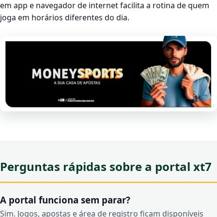
em app e navegador de internet facilita a rotina de quem
joga em horários diferentes do dia.
Perguntas rápidas sobre a portal xt7
A portal funciona sem parar?
Sim. Jogos, apostas e área de registro ficam disponíveis