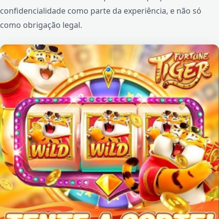
confidencialidade como parte da experiência, e não só
como obrigação legal.