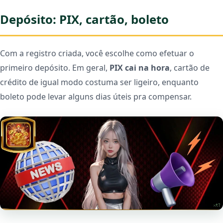
Depósito: PIX, cartão, boleto
Com a registro criada, você escolhe como efetuar o
primeiro depósito. Em geral,
PIX cai na hora
, cartão de
crédito de igual modo costuma ser ligeiro, enquanto
boleto pode levar alguns dias úteis pra compensar.