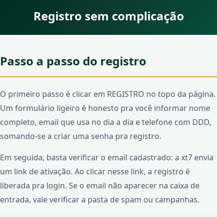
Registro sem complicação
Passo a passo do registro
O primeiro passo é clicar em REGISTRO no topo da página.
Um formulário ligeiro é honesto pra você informar nome
completo, email que usa no dia a dia e telefone com DDD,
somando-se a criar uma senha pra registro.
Em seguida, basta verificar o email cadastrado: a xt7 envia
um link de ativação. Ao clicar nesse link, a registro é
liberada pra login. Se o email não aparecer na caixa de
entrada, vale verificar a pasta de spam ou campanhas.