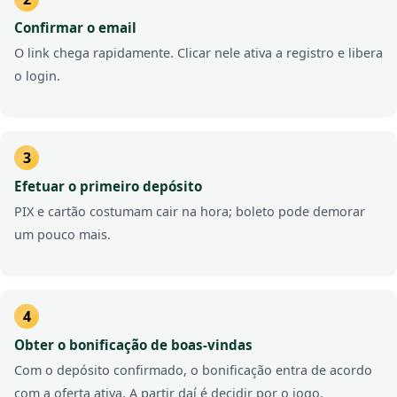
Confirmar o email
O link chega rapidamente. Clicar nele ativa a registro e libera
o login.
3
Efetuar o primeiro depósito
PIX e cartão costumam cair na hora; boleto pode demorar
um pouco mais.
4
Obter o bonificação de boas‑vindas
Com o depósito confirmado, o bonificação entra de acordo
com a oferta ativa. A partir daí é decidir por o jogo.