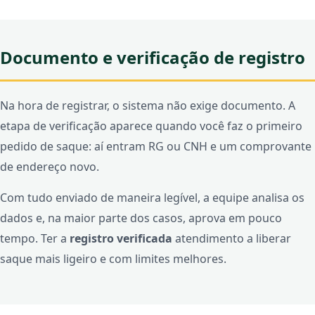
Documento e verificação de registro
Na hora de registrar, o sistema não exige documento. A
etapa de verificação aparece quando você faz o primeiro
pedido de saque: aí entram RG ou CNH e um comprovante
de endereço novo.
Com tudo enviado de maneira legível, a equipe analisa os
dados e, na maior parte dos casos, aprova em pouco
tempo. Ter a
registro verificada
atendimento a liberar
saque mais ligeiro e com limites melhores.