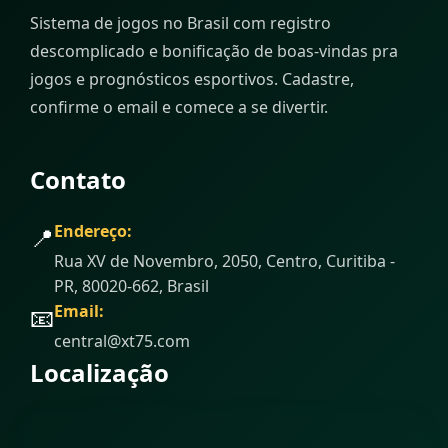
Sistema de jogos no Brasil com registro
descomplicado e bonificação de boas‑vindas pra
jogos e prognósticos esportivos. Cadastre,
confirme o email e comece a se divertir.
Contato
Endereço:
📍
Rua XV de Novembro, 2050, Centro, Curitiba -
PR, 80020-662, Brasil
Email:
📧
central@xt75.com
Localização