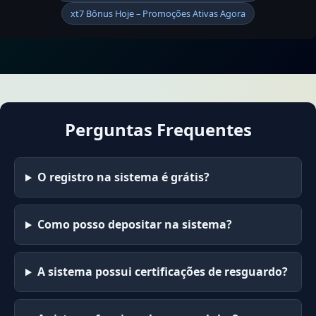
xt7 Bônus Hoje – Promoções Ativas Agora
Perguntas Frequentes
O registro na sistema é grátis?
Como posso depositar na sistema?
A sistema possui certificações de resguardo?