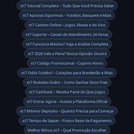
xt7 Tutorial Completo – Tudo Que Você Precisa Saber
xt7 Apostas Esportivas – Futebol, Basquete e Mais
xt7 Cassino Online – Jogos, Mesas e Ao Vivo
xt7 Suporte – Canais de Atendimento 24 Horas
xt7 Funciona Mesmo? Veja a Análise Completa
xt7 2026 Vale a Pena? Nossa Opinião Sincera
xt7 Código Promocional – Cupons Ativos
xt7 Odds Futebol – Cotações para Brasileirão e Mais
xt7 Rodadas Grátis – Como Ganhar Giros Free
xt7 Cashback – Receba Parte do Que Jogou
xt7 Entrar Agora – Acesse a Plataforma Oficial
xt7 Mínimo Depósito – Quanto Precisa para Começar
xt7 Tempo de Saque – Prazos Reais de Pagamento
Melhor Bônus xt7 – Qual Promoção Escolher