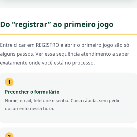
Do “registrar” ao primeiro jogo
Entre clicar em REGISTRO e abrir o primeiro jogo são só
alguns passos. Ver essa sequência atendimento a saber
exatamente onde você está no processo.
1
Preencher o formulário
Nome, email, telefone e senha. Coisa rápida, sem pedir
documento nessa hora.
2